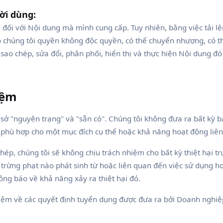
ời dùng:
 đối với Nội dung mà mình cung cấp. Tuy nhiên, bằng việc tải l
chúng tôi quyền không độc quyền, có thể chuyển nhượng, có thể 
ao chép, sửa đổi, phân phối, hiển thị và thực hiện Nội dung đó
iệm
 sở "nguyên trạng" và "sẵn có". Chúng tôi không đưa ra bất kỳ 
nh phù hợp cho một mục đích cụ thể hoặc khả năng hoạt động liên 
ép, chúng tôi sẽ không chịu trách nhiệm cho bất kỳ thiệt hại trự
 trừng phạt nào phát sinh từ hoặc liên quan đến việc sử dụng h
ông báo về khả năng xảy ra thiệt hại đó.
hiệm về các quyết định tuyển dụng được đưa ra bởi Doanh nghiệp