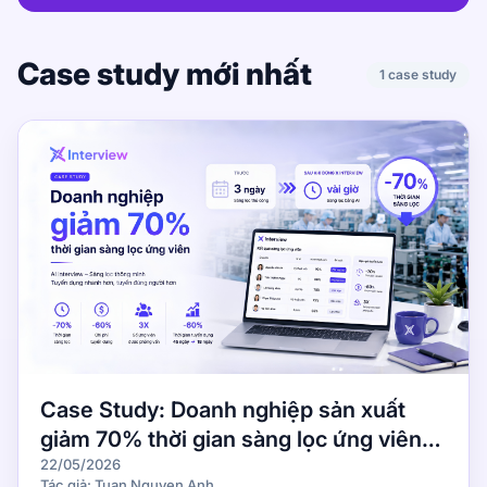
Case study mới nhất
1 case study
Case Study: Doanh nghiệp sản xuất
giảm 70% thời gian sàng lọc ứng viên
như thế nào?
22/05/2026
Tác giả: Tuan Nguyen Anh