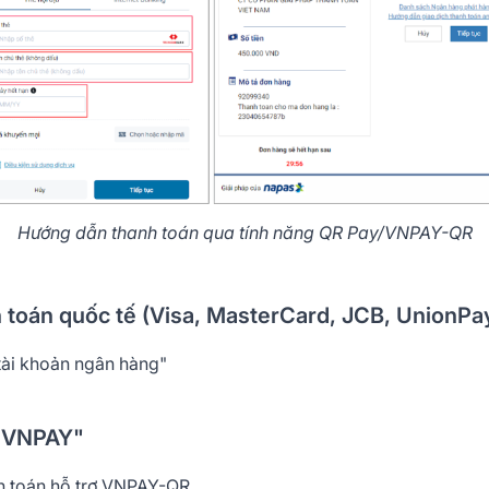
Hướng dẫn thanh toán qua tính năng QR Pay/VNPAY-QR
 toán quốc tế (Visa, MasterCard, JCB, UnionPa
tài khoản ngân hàng"
ử VNPAY"
h toán hỗ trợ VNPAY-QR